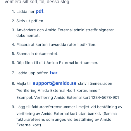
verifiera sitt kort, följ dessa steg.
pdf
.
Ladda ner
Skriv ut pdf:en.
Användare och
Amido External
administratör signerar
dokumentet.
Placera ut korten i avsedda rutor i pdf-filen.
Skanna in dokumentet.
Döp filen till ditt
Amido External
kortnummer.
här
.
Ladda upp pdf:en
support@amido.se
Mejla till
skriv i ämnesraden
“Verifiering Amido External -kort kortnummer”
Exempel: Verifiering Amido External kort 1234-5678-901
Lägg till fakturareferensnummer i mejlet vid beställning av
.
verifiering av
Amido External
kort utan bankid
(Samma
fakturareferens som anges vid beställning av
Amido
External
kort)