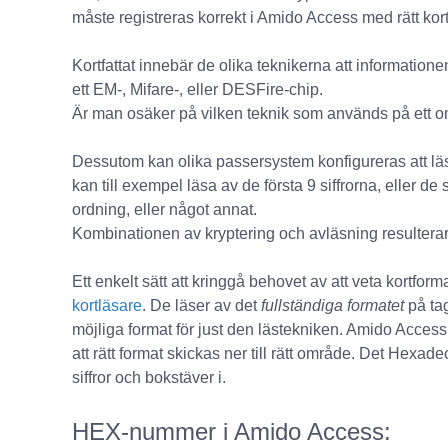
måste registreras korrekt i Amido Access med rätt kort
Kortfattat innebär de olika teknikerna att information
ett EM-, Mifare-, eller DESFire-chip.
Är man osäker på vilken teknik som används på ett om
Dessutom kan olika passersystem konfigureras att läs
kan till exempel läsa av de första 9 siffrorna, eller de 
ordning, eller något annat.
Kombinationen av kryptering och avläsning resulterar i 
Ett enkelt sätt att kringgå behovet av att veta kortform
kortläsare
. De läser av det
fullständiga formatet
på tag
möjliga format för just den lästekniken. Amido Access 
att rätt format skickas ner till rätt område. Det Hexad
siffror och bokstäver i.
HEX-nummer i Amido Access: