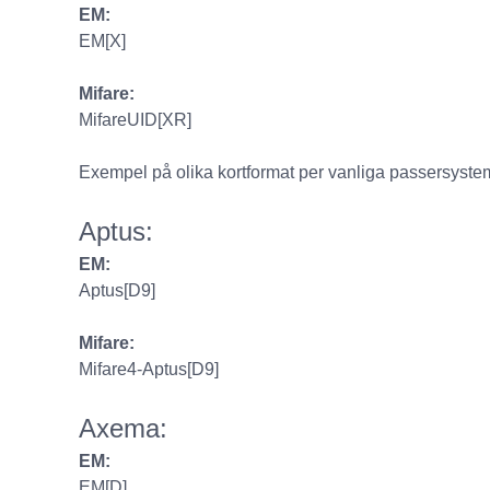
EM:
EM[X]
Mifare:
MifareUID[XR]
Exempel på olika kortformat per vanliga passersyste
Aptus:
EM:
Aptus[D9]
Mifare:
Mifare4-Aptus[D9]
Axema:
EM:
EM[D]