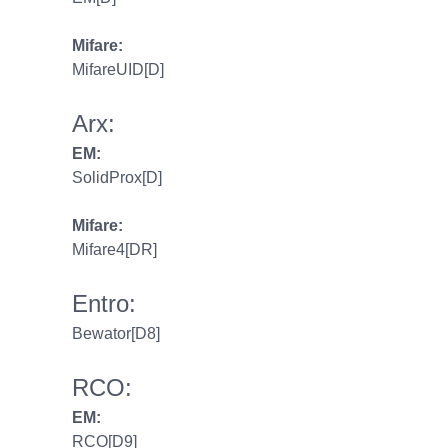
Mifare:
MifareUID[D]
Arx:
EM:
SolidProx[D]
Mifare:
Mifare4[DR]
Entro:
Bewator[D8]
RCO:
EM:
RCO[D9]